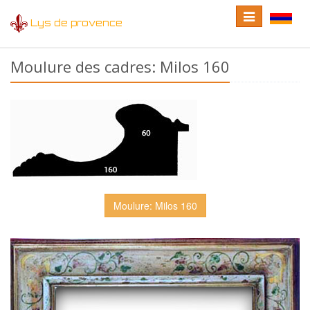
Toggle
Toggle
Lys de provence
navigation
language
Moulure des cadres: Milos 160
Moulure: Milos 160