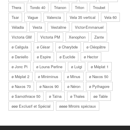
Thera
Tondo 40
Trianon
Triton
Troubet
Tsar
Vague
Valencia
Vela 35 vertical
Vela 60
Véladia
Vesta
Vestaline
Victor-Emmanuel
Victoria GM
Victoria PM
Xenophon
Zante
ø Caligula
ø César
ø Charybde
ø Cléopâtre
ø Daniello
ø Espire
ø Euclide
ø Hector
ø Jonc Pi
ø Louna Perline
ø Luigi
ø Méplat 1
ø Méplat 2
ø Miniminus
ø Minus
ø Naxos 50
ø Naxos 70
ø Naxos 90
ø Néron
ø Pythagore
ø Samothrace 50
ø Taïna
ø Thales
øø Table
øøø Exclusif et Spécial
øøøø Miroirs spéciaux