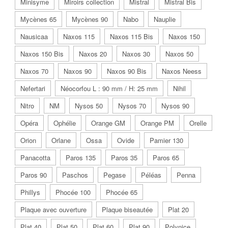
Minisyme
Miroirs collection
Mistral
Mistral Bis
Mycènes 65
Mycènes 90
Nabo
Nauplie
Nausicaa
Naxos 115
Naxos 115 Bis
Naxos 150
Naxos 150 Bis
Naxos 20
Naxos 30
Naxos 50
Naxos 70
Naxos 90
Naxos 90 Bis
Naxos Neess
Nefertari
Néocorfou L : 90 mm / H: 25 mm
Nihil
Nitro
NM
Nysos 50
Nysos 70
Nysos 90
Opéra
Ophélie
Orange GM
Orange PM
Orelle
Orion
Orlane
Ossa
Ovide
Pamier 130
Panacotta
Paros 135
Paros 35
Paros 65
Paros 90
Paschos
Pegase
Péléas
Penna
Phillys
Phocée 100
Phocée 65
Plaque avec ouverture
Plaque biseautée
Plat 20
Plat 40
Plat 50
Plat 60
Plat 90
Polynice