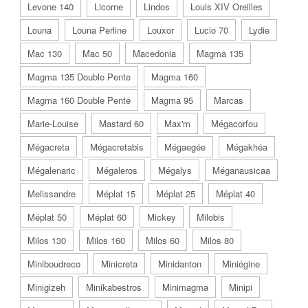
Levone 140
Licorne
Lindos
Louis XIV Oreilles
Louna
Louna Perline
Louxor
Lucio 70
Lydie
Mac 130
Mac 50
Macedonia
Magma 135
Magma 135 Double Pente
Magma 160
Magma 160 Double Pente
Magma 95
Marcas
Marie-Louise
Mastard 60
Max'm
Mégacorfou
Mégacreta
Mégacretabis
Mégaegée
Mégakhéa
Mégalenaric
Mégaleros
Mégalys
Méganausicaa
Melissandre
Méplat 15
Méplat 25
Méplat 40
Méplat 50
Méplat 60
Mickey
Milobis
Milos 130
Milos 160
Milos 60
Milos 80
Miniboudreco
Minicreta
Minidanton
Miniégine
Minigizeh
Minikabestros
Minimagma
Minipi