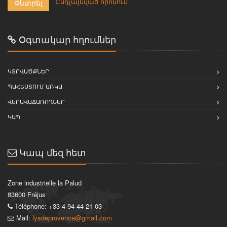
-
Ընդլայնված որոնում
Փնտրել
Օգտակար հղումներ
ԿՏՐՎԱԾՔՆԵՐ
ՊԱՀԵՍՏՈՒՄ ԱՌԿԱ
ՎԵՐԱՎԱՃԱՌՈՂՆԵՐ
ԿԱՊ
Կապ մեզ հետ
Zone industrielle la Palud
83600 Fréjus
Téléphone: +33 4 94 44 21 03
Mail:
lysdeprovence@gmail.com