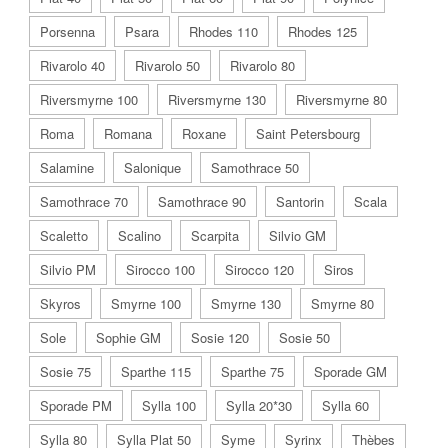
Porsenna
Psara
Rhodes 110
Rhodes 125
Rivarolo 40
Rivarolo 50
Rivarolo 80
Riversmyrne 100
Riversmyrne 130
Riversmyrne 80
Roma
Romana
Roxane
Saint Petersbourg
Salamine
Salonique
Samothrace 50
Samothrace 70
Samothrace 90
Santorin
Scala
Scaletto
Scalino
Scarpita
Silvio GM
Silvio PM
Sirocco 100
Sirocco 120
Siros
Skyros
Smyrne 100
Smyrne 130
Smyrne 80
Sole
Sophie GM
Sosie 120
Sosie 50
Sosie 75
Sparthe 115
Sparthe 75
Sporade GM
Sporade PM
Sylla 100
Sylla 20*30
Sylla 60
Sylla 80
Sylla Plat 50
Syme
Syrinx
Thèbes