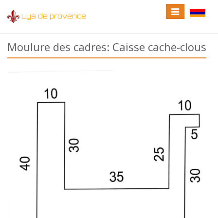
Toggle
Toggle
Lys de provence
navigation
language
Moulure des cadres: Caisse cache-clous