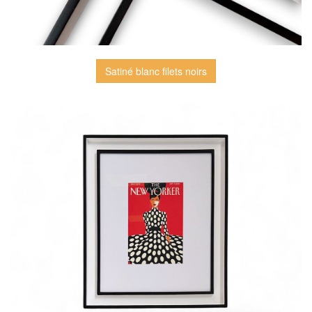
Satiné blanc filets noirs