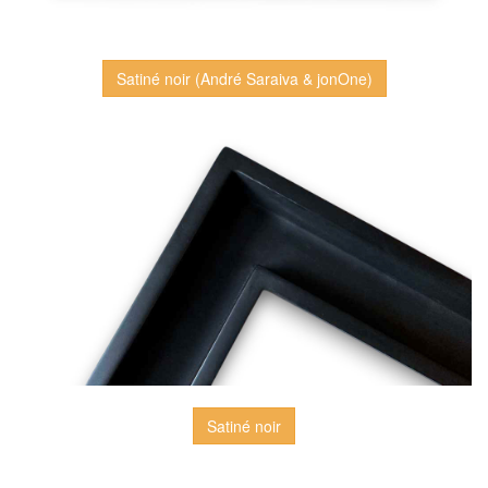
Satiné noir (André Saraiva & jonOne)
Satiné noir