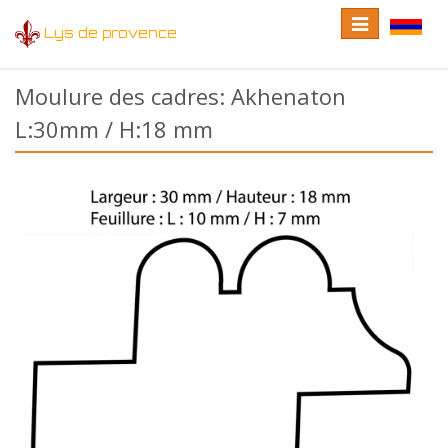
Toggle
Toggle
Lys de provence
navigation
language
Moulure des cadres: Akhenaton
L:30mm / H:18 mm