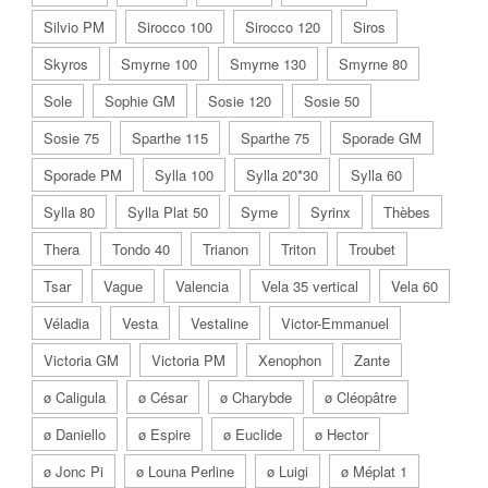
Silvio PM
Sirocco 100
Sirocco 120
Siros
Skyros
Smyrne 100
Smyrne 130
Smyrne 80
Sole
Sophie GM
Sosie 120
Sosie 50
Sosie 75
Sparthe 115
Sparthe 75
Sporade GM
Sporade PM
Sylla 100
Sylla 20*30
Sylla 60
Sylla 80
Sylla Plat 50
Syme
Syrinx
Thèbes
Thera
Tondo 40
Trianon
Triton
Troubet
Tsar
Vague
Valencia
Vela 35 vertical
Vela 60
Véladia
Vesta
Vestaline
Victor-Emmanuel
Victoria GM
Victoria PM
Xenophon
Zante
ø Caligula
ø César
ø Charybde
ø Cléopâtre
ø Daniello
ø Espire
ø Euclide
ø Hector
ø Jonc Pi
ø Louna Perline
ø Luigi
ø Méplat 1