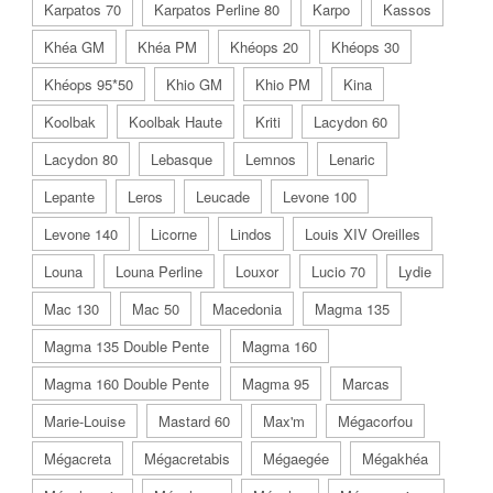
Karpatos 70
Karpatos Perline 80
Karpo
Kassos
Khéa GM
Khéa PM
Khéops 20
Khéops 30
Khéops 95*50
Khio GM
Khio PM
Kina
Koolbak
Koolbak Haute
Kriti
Lacydon 60
Lacydon 80
Lebasque
Lemnos
Lenaric
Lepante
Leros
Leucade
Levone 100
Levone 140
Licorne
Lindos
Louis XIV Oreilles
Louna
Louna Perline
Louxor
Lucio 70
Lydie
Mac 130
Mac 50
Macedonia
Magma 135
Magma 135 Double Pente
Magma 160
Magma 160 Double Pente
Magma 95
Marcas
Marie-Louise
Mastard 60
Max'm
Mégacorfou
Mégacreta
Mégacretabis
Mégaegée
Mégakhéa