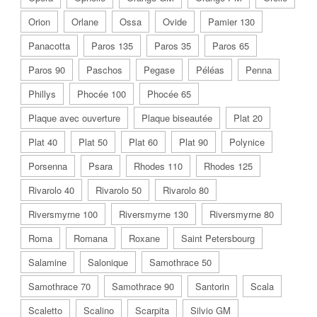
Orion
Orlane
Ossa
Ovide
Pamier 130
Panacotta
Paros 135
Paros 35
Paros 65
Paros 90
Paschos
Pegase
Péléas
Penna
Phillys
Phocée 100
Phocée 65
Plaque avec ouverture
Plaque biseautée
Plat 20
Plat 40
Plat 50
Plat 60
Plat 90
Polynice
Porsenna
Psara
Rhodes 110
Rhodes 125
Rivarolo 40
Rivarolo 50
Rivarolo 80
Riversmyrne 100
Riversmyrne 130
Riversmyrne 80
Roma
Romana
Roxane
Saint Petersbourg
Salamine
Salonique
Samothrace 50
Samothrace 70
Samothrace 90
Santorin
Scala
Scaletto
Scalino
Scarpita
Silvio GM