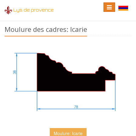
Toggle
Toggle
Lys de provence
navigation
language
Moulure des cadres: Icarie
Moulure: Icarie