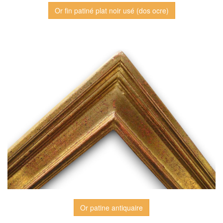
Or fin patiné plat noir usé (dos ocre)
Or patine antiquaire