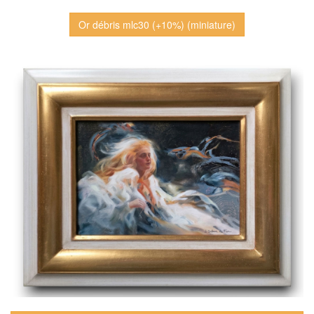
Or débris mlc30 (+10%) (miniature)