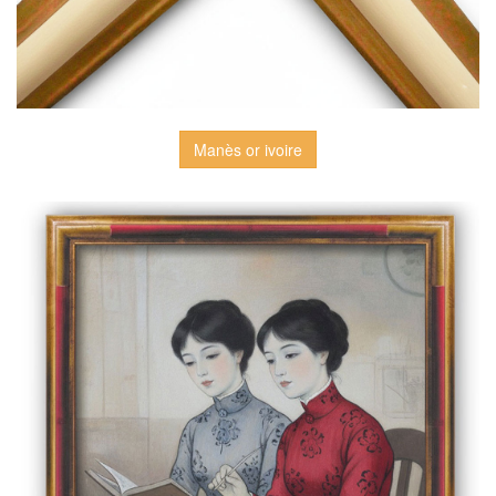
Manès or ivoire