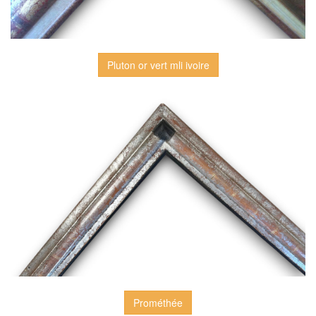
Pluton or vert mli ivoire
Prométhée