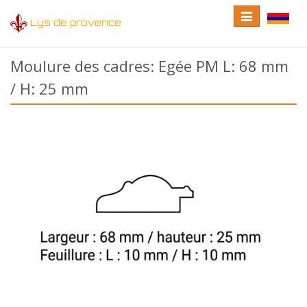
Toggle
Toggle
Lys de provence
navigation
language
Moulure des cadres: Egée PM L: 68 mm
/ H: 25 mm