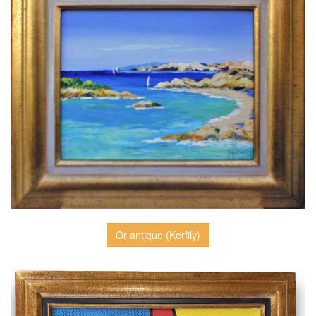
Or antique (Kerfily)