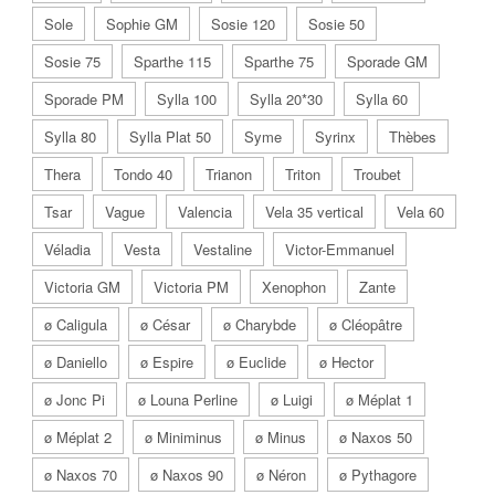
Sole
Sophie GM
Sosie 120
Sosie 50
Sosie 75
Sparthe 115
Sparthe 75
Sporade GM
Sporade PM
Sylla 100
Sylla 20*30
Sylla 60
Sylla 80
Sylla Plat 50
Syme
Syrinx
Thèbes
Thera
Tondo 40
Trianon
Triton
Troubet
Tsar
Vague
Valencia
Vela 35 vertical
Vela 60
Véladia
Vesta
Vestaline
Victor-Emmanuel
Victoria GM
Victoria PM
Xenophon
Zante
ø Caligula
ø César
ø Charybde
ø Cléopâtre
ø Daniello
ø Espire
ø Euclide
ø Hector
ø Jonc Pi
ø Louna Perline
ø Luigi
ø Méplat 1
ø Méplat 2
ø Miniminus
ø Minus
ø Naxos 50
ø Naxos 70
ø Naxos 90
ø Néron
ø Pythagore