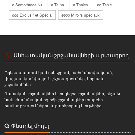
ø Samothrace 50
ø Taïna
ø Thales
øø Table
øøø Exclusif et Spécial
øøøø Miroirs spéciaux
Անհատական շրջանակների արտադրող
Պղնձապատում կամ ոսկեջրում, սահմանափակված,
փայլատ կամ փայլուն շեշտադրումներ, նորաձև
շրջանակներ
Դասական շրջանակներ և ոսկեզօծ շրջանակներ, ինչպես
նաև ժամանակակից ոճի շրջանակներ տարբեր
համադրություններով և բարձրորակ նյութերից
Փնտրել մոդել