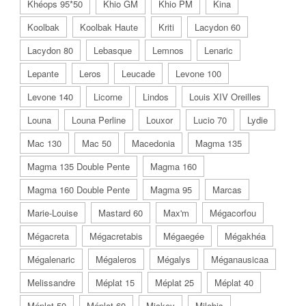
Khéops 95*50
Khio GM
Khio PM
Kina
Koolbak
Koolbak Haute
Kriti
Lacydon 60
Lacydon 80
Lebasque
Lemnos
Lenaric
Lepante
Leros
Leucade
Levone 100
Levone 140
Licorne
Lindos
Louis XIV Oreilles
Louna
Louna Perline
Louxor
Lucio 70
Lydie
Mac 130
Mac 50
Macedonia
Magma 135
Magma 135 Double Pente
Magma 160
Magma 160 Double Pente
Magma 95
Marcas
Marie-Louise
Mastard 60
Max'm
Mégacorfou
Mégacreta
Mégacretabis
Mégaegée
Mégakhéa
Mégalenaric
Mégaleros
Mégalys
Méganausicaa
Melissandre
Méplat 15
Méplat 25
Méplat 40
Méplat 50
Méplat 60
Mickey
Milobis