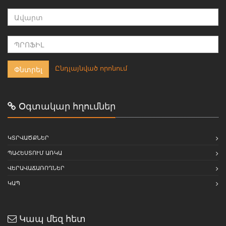
-
Ընդլայնված որոնում
Փնտրել
Օգտակար հղումներ
ԿՏՐՎԱԾՔՆԵՐ
ՊԱՀԵՍՏՈՒՄ ԱՌԿԱ
ՎԵՐԱՎԱՃԱՌՈՂՆԵՐ
ԿԱՊ
Կապ մեզ հետ