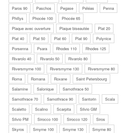
Paros 90
Paschos
Pegase
Péléas
Penna
Phillys
Phocée 100
Phocée 65
Plaque avec ouverture
Plaque biseautée
Plat 20
Plat 40
Plat 50
Plat 60
Plat 90
Polynice
Porsenna
Psara
Rhodes 110
Rhodes 125
Rivarolo 40
Rivarolo 50
Rivarolo 80
Riversmyrne 100
Riversmyrne 130
Riversmyrne 80
Roma
Romana
Roxane
Saint Petersbourg
Salamine
Salonique
Samothrace 50
Samothrace 70
Samothrace 90
Santorin
Scala
Scaletto
Scalino
Scarpita
Silvio GM
Silvio PM
Sirocco 100
Sirocco 120
Siros
Skyros
Smyrne 100
Smyrne 130
Smyrne 80