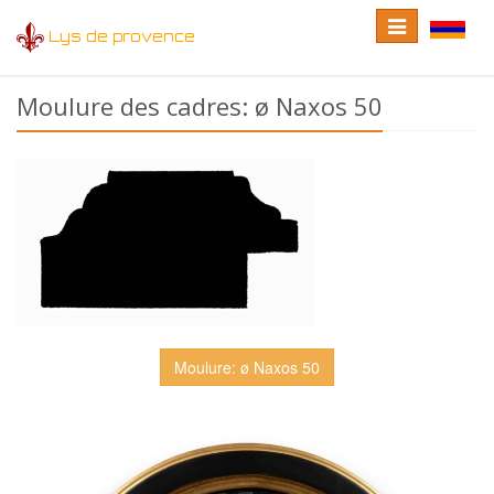
Toggle
Toggle
Lys de provence
navigation
language
Moulure des cadres: ø Naxos 50
Moulure: ø Naxos 50