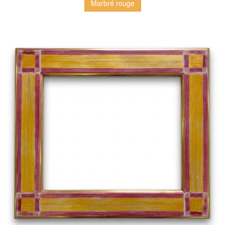
Marbré rouge